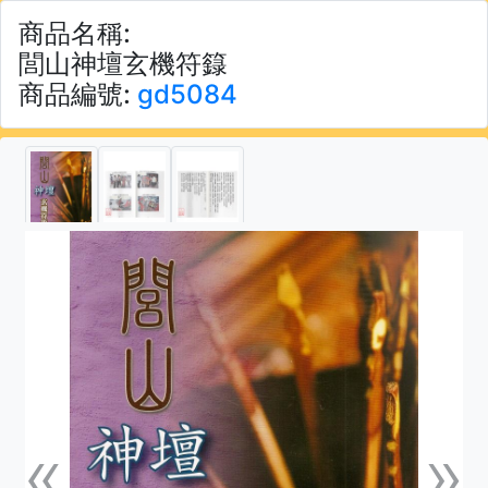
商品名稱:
閭山神壇玄機符籙
商品編號:
gd5084
«
»