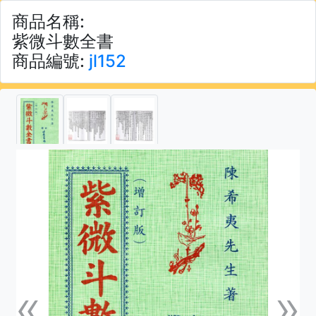
商品名稱:
紫微斗數全書
商品編號:
jl152
«
»