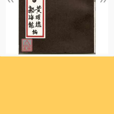
上一張
下一