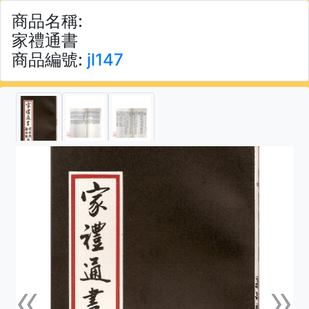
商品名稱:
家禮通書
商品編號:
jl147
«
»