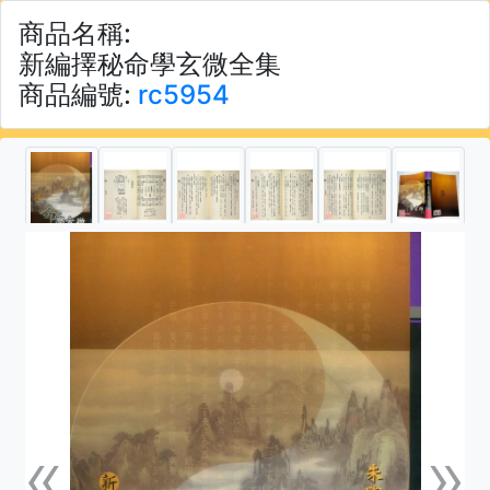
商品名稱:
新編擇秘命學玄微全集
商品編號:
rc5954
«
»