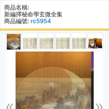
商品名稱:
新編擇秘命學玄微全集
商品編號:
rc5954
«
»