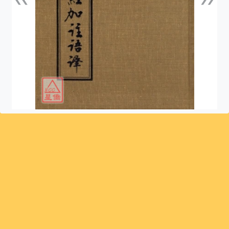
上一張
下一