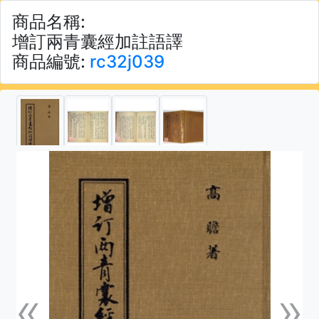
商品名稱:
增訂兩青囊經加註語譯
商品編號:
rc32j039
«
»