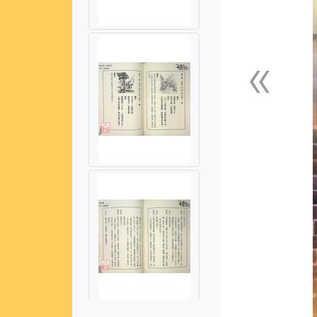
«
上一張