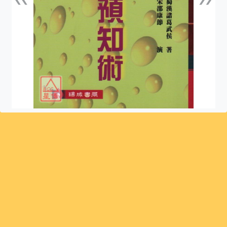
上一張
下一