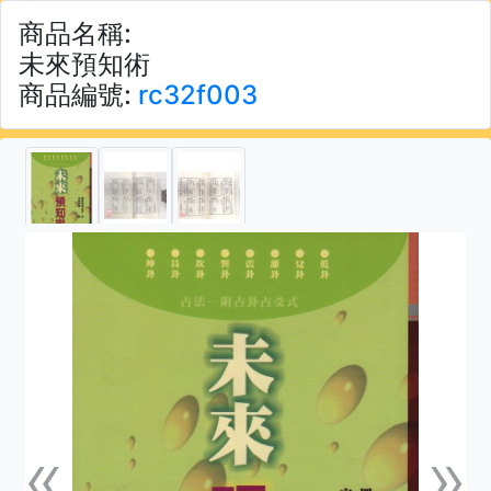
商品名稱:
未來預知術
商品編號:
rc32f003
«
»