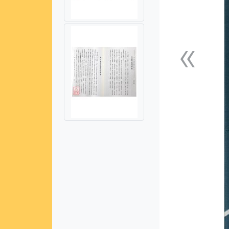
«
上一張