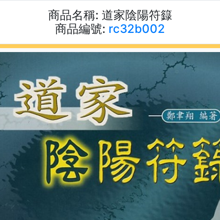
商品名稱:
道家陰陽符籙
商品編號:
rc32b002