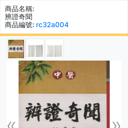
商品名稱:
辨證奇聞
商品編號:
rc32a004
«
»