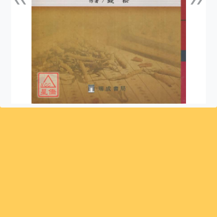
上一張
下一