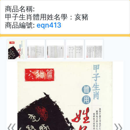
商品名稱:
甲子生肖體用姓名學：亥豬
商品編號:
eqn413
«
»