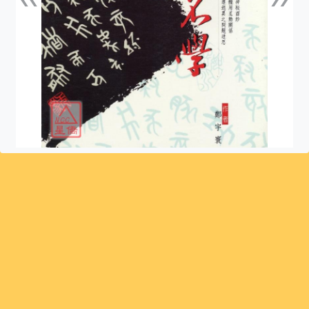
上一張
下一