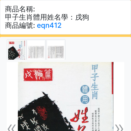
商品名稱:
甲子生肖體用姓名學：戌狗
商品編號:
eqn412
«
»