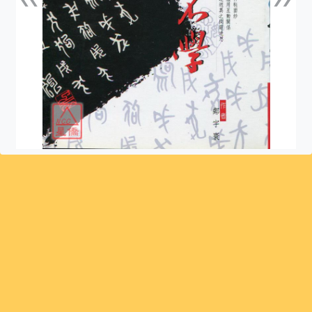
上一張
下一