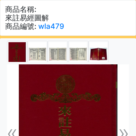
商品名稱:
來註易經圖解
商品編號:
wla479
«
»