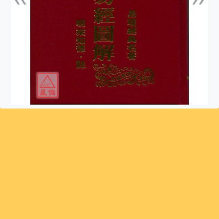
上一張
下一