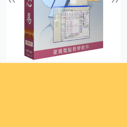
上一張
下一