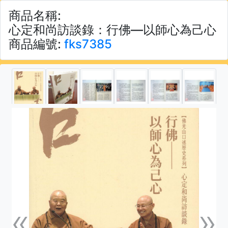
商品名稱:
心定和尚訪談錄：行佛—以師心為己心
商品編號:
fks7385
«
»