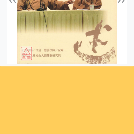
上一張
下一