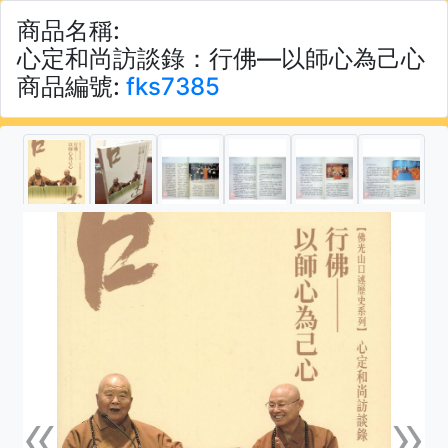
商品名稱:
心定和尚訪談錄：行佛—以師心為己心
商品編號:
fks7385
«
»