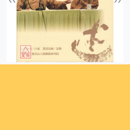
上一張
下一