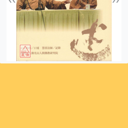
上一張
下一