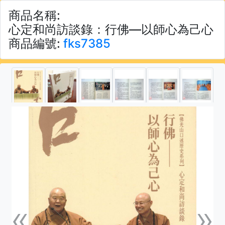
商品名稱:
心定和尚訪談錄：行佛—以師心為己心
商品編號:
fks7385
«
»