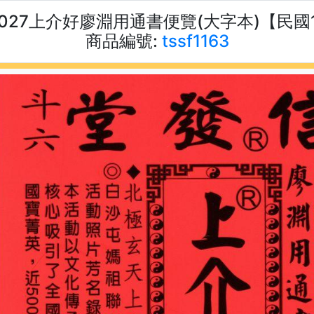
2027上介好廖淵用通書便覽(大字本)【民國
商品編號:
tssf1163