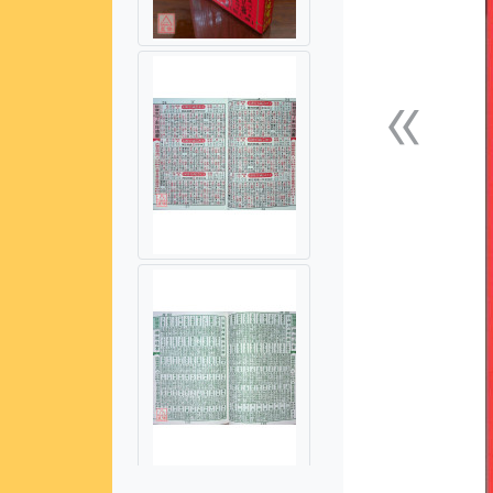
«
上一張