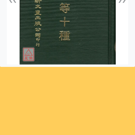
上一張
下一