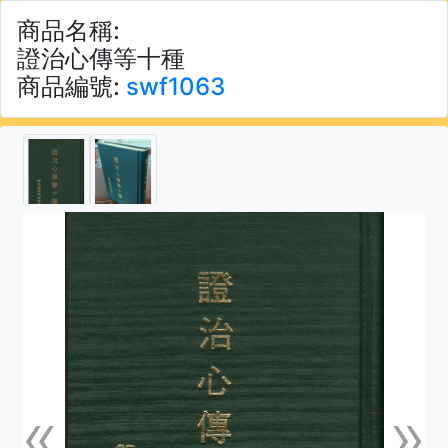
商品名稱:
證治心傳等十種
商品編號:
swf1063
«
»