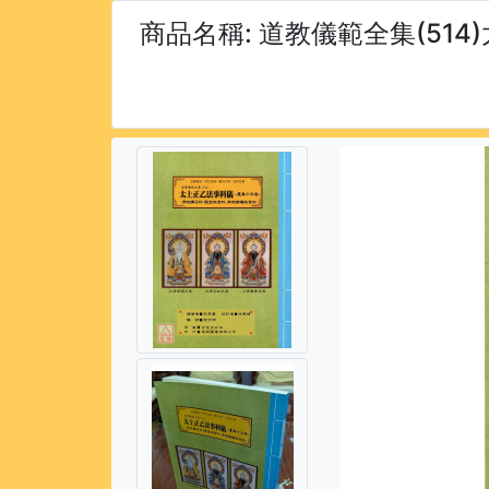
商品名稱:
道教儀範全集(51