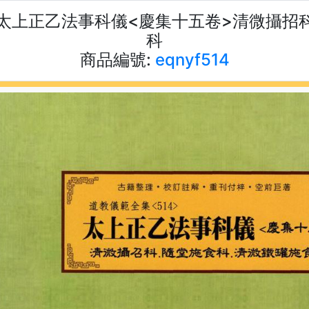
4)太上正乙法事科儀<慶集十五卷>清微攝
科
商品編號:
eqnyf514