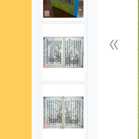
«
上一張