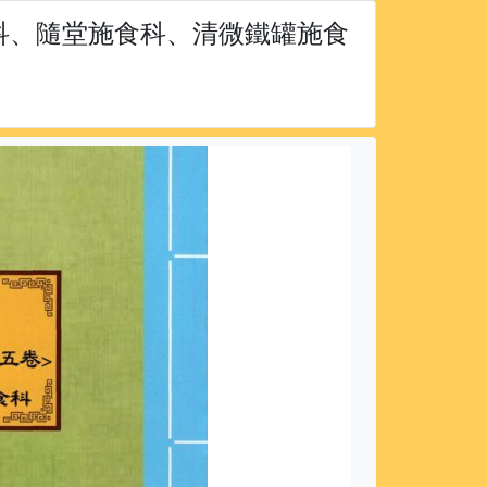
招科、隨堂施食科、清微鐵罐施食