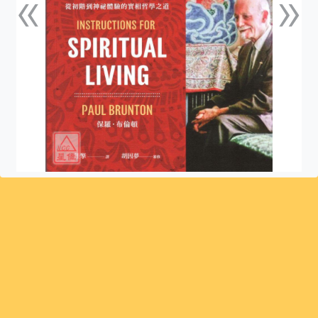
«
»
上一張
下一