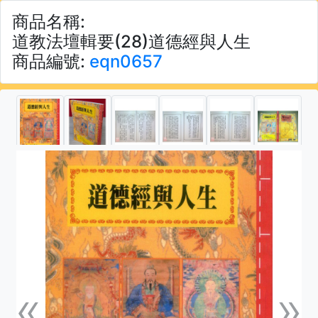
商品名稱:
道教法壇輯要(28)道德經與人生
商品編號:
eqn0657
«
»