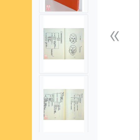
«
上一張