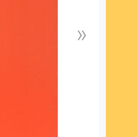
»
下一張