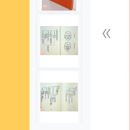
«
上一張