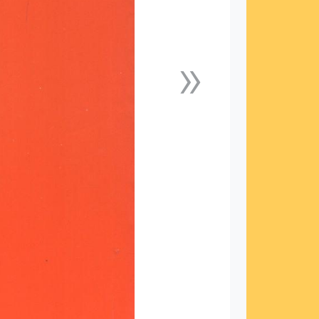
»
下一張