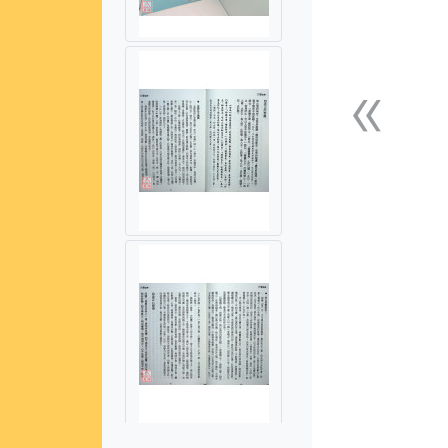
«
上一張