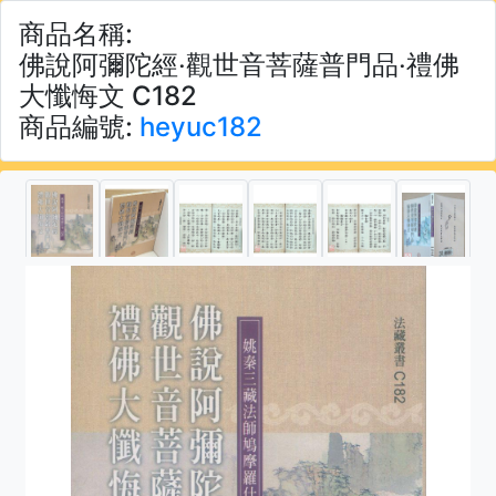
商品名稱:
佛說阿彌陀經‧觀世音菩薩普門品‧禮佛
大懺悔文 C182
商品編號:
heyuc182