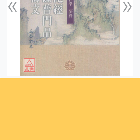
«
»
上一張
下一