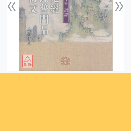
«
»
上一張
下一