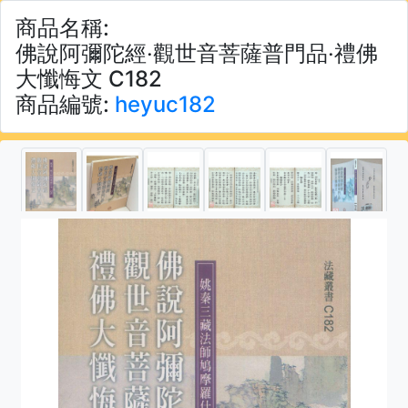
商品名稱:
佛說阿彌陀經‧觀世音菩薩普門品‧禮佛
大懺悔文 C182
商品編號:
heyuc182