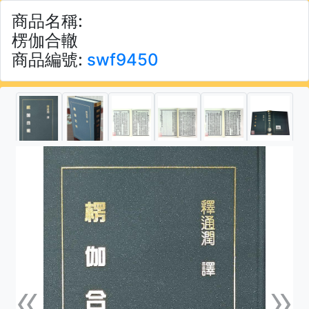
商品名稱:
楞伽合轍
商品編號:
swf9450
«
»