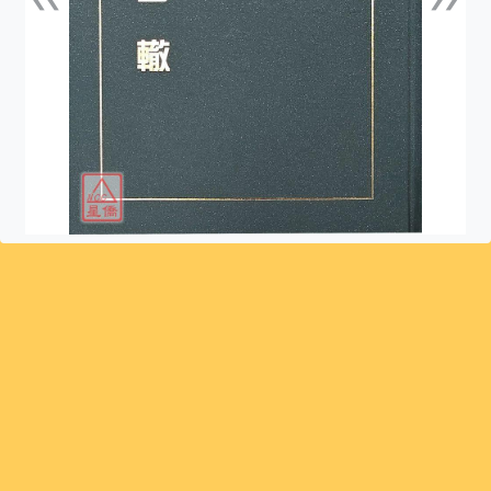
上一張
下一