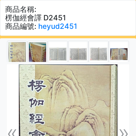
商品名稱:
楞伽經會譯 D2451
商品編號:
heyud2451
«
»