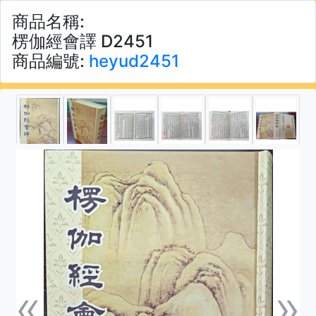
商品名稱:
楞伽經會譯 D2451
商品編號:
heyud2451
«
»