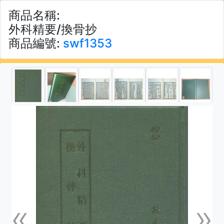
商品名稱:
外科精要/換骨抄
商品編號:
swf1353
«
»