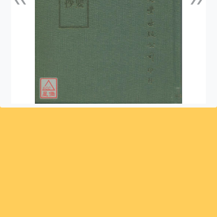
上一張
下一