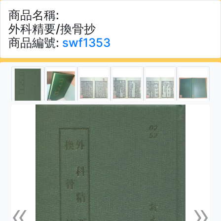
商品名稱:
外科精要/換骨抄
商品編號:
swf1353
«
»