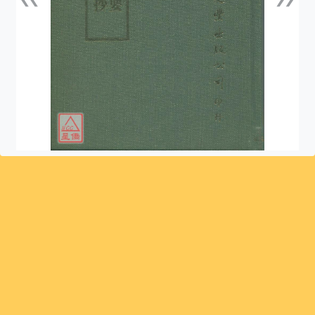
上一張
下一