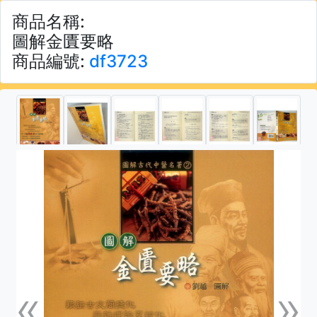
商品名稱:
圖解金匱要略
商品編號:
df3723
«
»