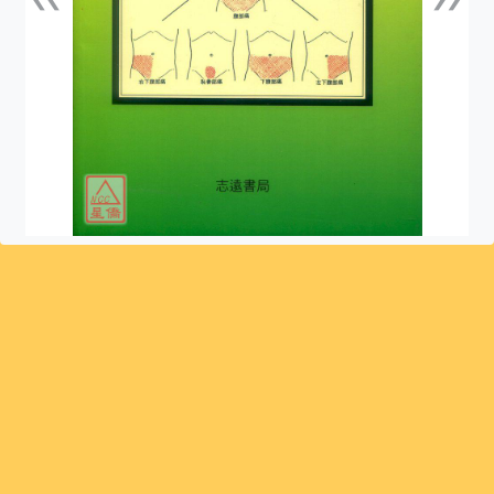
上一張
下一