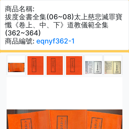
商品名稱:
拔度金書全集(06~08)太上慈悲滅罪寶
懺《卷上、中、下》道教儀範全集
(362~364)
商品編號:
eqnyf362-1