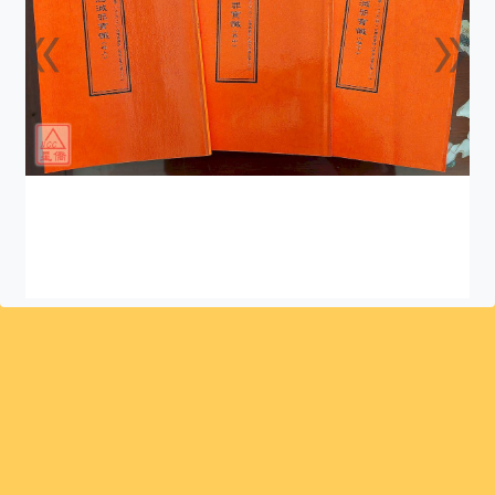
«
»
上一張
下一