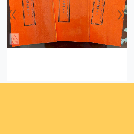
«
»
上一張
下一