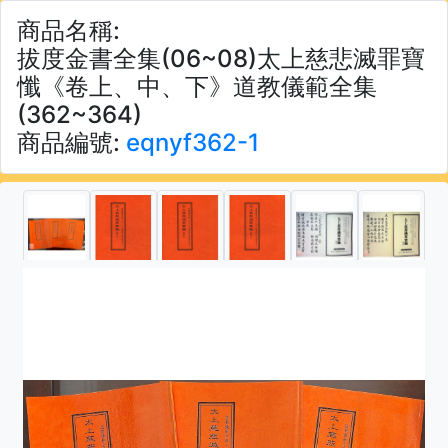
商品名稱:
拔度金書全集(06~08)太上慈悲滅罪寶
懺《卷上、中、下》道教儀範全集
(362~364)
商品編號:
eqnyf362-1