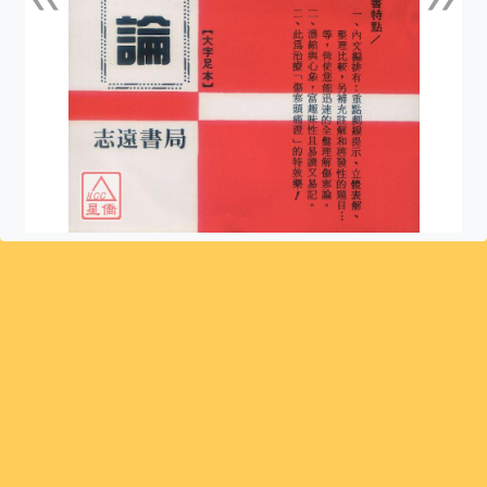
上一張
下一