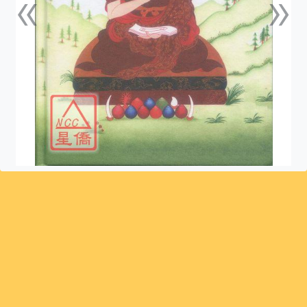
«
»
上一張
下一