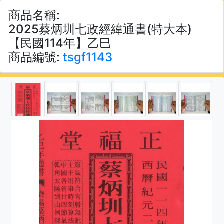
商品名稱:
2025蔡炳圳七政經緯通書(特大本)
【民國114年】乙巳
商品編號:
tsgf1143