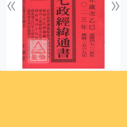
«
»
上一張
下一