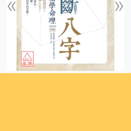
«
»
上一張
下一