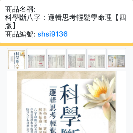
商品名稱:
科學斷八字：邏輯思考輕鬆學命理【四
版】
商品編號:
shsi9136