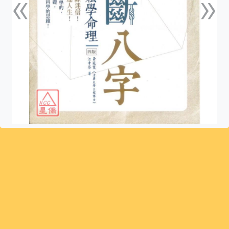
«
»
上一張
下一