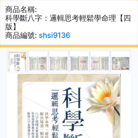
商品名稱:
科學斷八字：邏輯思考輕鬆學命理【四
版】
商品編號:
shsi9136