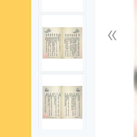
«
上一張