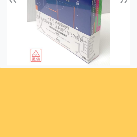
上一張
下一