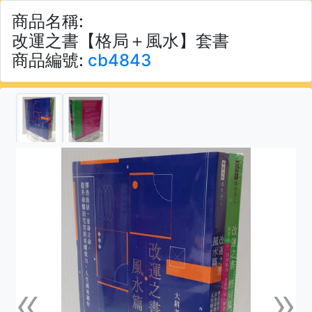
商品名稱:
改運之書【格局＋風水】套書
商品編號:
cb4843
«
»