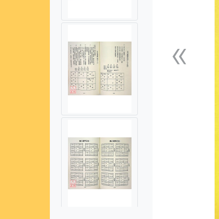
«
上一張