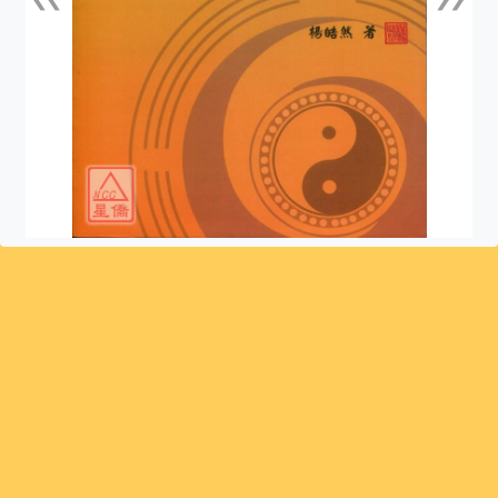
上一張
下一