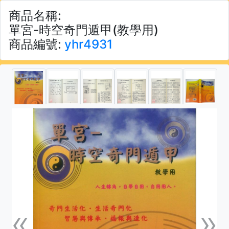
商品名稱:
單宮-時空奇門遁甲(教學用)
商品編號:
yhr4931
«
»