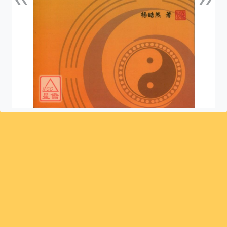
上一張
下一