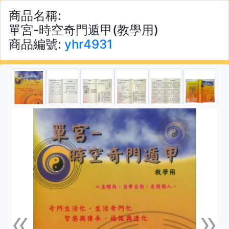
商品名稱:
單宮-時空奇門遁甲(教學用)
商品編號:
yhr4931
«
»