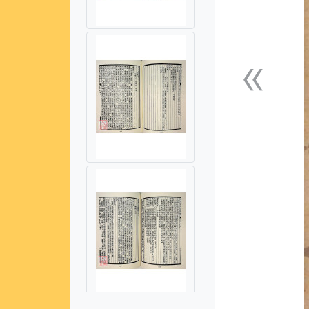
«
上一張