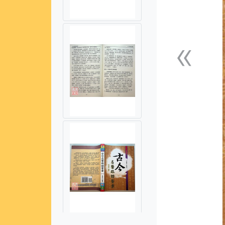
«
上一張