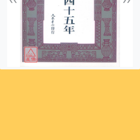
上一張
下一