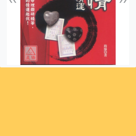
上一張
下一